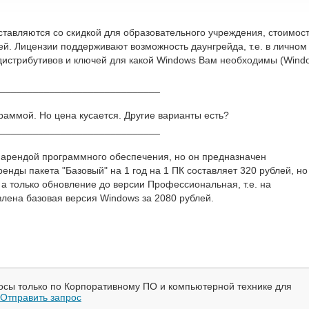
ставляются со скидкой для образовательного учреждения, стоимос
ей. Лицензии поддерживают возможность даунгрейда, т.е. в личном
р дистрибутивов и ключей для какой Windows Вам необходимы (Wind
_____________________________
раммой. Но цена кусается. Другие варианты есть?
_____________________________
с арендой программного обеспечения, но он предназначен
енды пакета "Базовый" на 1 год на 1 ПК составляет 320 рублей, но
 а только обновление до версии Профессиональная, т.е. на
влена базовая версия Windows за 2080 рублей.
осы только по Корпоративному ПО и компьютерной технике для
Отправить запрос