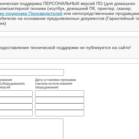
хническая поддержка ПЕРСОНАЛЬНЫХ версий ПО (для домашних
компьютерной техники (ноутбук, домашний ПК, принтер, сканер,
и поддержки Производителей
или непосредственными продавцам
ебителю на основании предъявленных документов (Гарантийный т
ек)
доставления технической поддержки не публикуется на сайте!
азвания
Дата установки программ
(оборудования)
(начала использования
версий
оборудования)