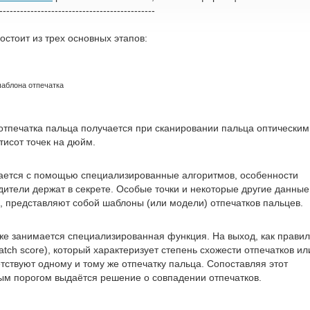
---------------------------------------------
стоит из трех основных этапов:
шаблона отпечатка
отпечатка пальца получается при сканировании пальца оптическим
исот точек на дюйм.
ается с помощью специализированные алгоритмов, особенности
дители держат в секрете. Особые точки и некоторые другие данные
 представляют собой шаблоны (или модели) отпечатков пальцев.
е занимается специализированная функция. На выход, как правил
atch score), который характеризует степень схожести отпечатков ил
тствуют одному и тому же отпечатку пальца. Сопоставляя этот
ым порогом выдаётся решение о совпадении отпечатков.