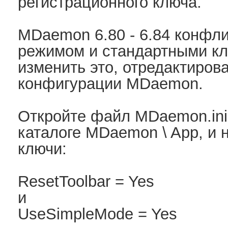
регистрационного ключа.
MDaemon 6.80 - 6.84 конфли
режимом и стандартными к
изменить это, отредактиров
конфигурации MDaemon.
Откройте файл MDaemon.ini
каталоге MDaemon \ App, и
ключи:
ResetToolbar = Yes
и
UseSimpleMode = Yes