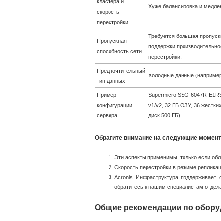
кластера и
Хуже балансировка и медле
скорость
перестройки
Требуется большая пропуск
Пропускная
поддержки производительно
способность сети
перестройки.
Предпочтительный
Холодные данные (например
тип данных
Пример
Supermicro SSG-6047R-E1R36
конфигурации
v1/v2, 32 ГБ ОЗУ, 36 жестки
сервера
диск 500 ГБ).
Обратите внимание на следующие момент
Эти аспекты применимы, только если обла
Скорость перестройки в режиме репликаци
Acronis Инфраструктура поддерживает 
обратитесь к нашим специалистам отдел
Общие рекомендации по обор