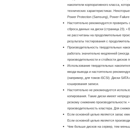
накопители корпоративного класса, кото
технических характеристиках. Некоторые р
Power Protection (Samsung), Power-Failure 
Настоятельно рекомендуется проверить ф
сброса данных на диски (страница 23). 
не рассчитаны на продолжительные произ
результаты тестирования с продолжитель
Производительность твердотельных накоп
работать значительно медленней (иногда 
производительности и стойкости дисков п
Использование твердотельных накопител
ввода-вывода и настоятельно рекомендуе
(например, для томов iSCSI). Диски SATA
кэширования записи.
Настоятельно не рекомендуется использо
копирования. Такие диски имеют непредс
резкому снижению производительности. 
производительность кластера. Для сниже
Если основной целью является запас емк
Если основной целью является производи
Чем больше дисков на сервер, тем меньш