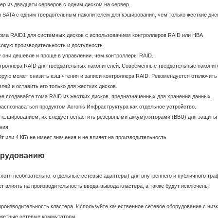
ер из двадцати серверов с одним диском на сервер.
 SATA с одним твердотельным накопителем для кэширования, чем только жесткие дис
ома RAID1 для системных дисков с использованием контроллеров RAID или HBA
сокую производительность и доступность.
 они дешевле и проще в управлении, чем контроллеры RAID.
троллера RAID для твердотельных накопителей. Современные твердотельные накопит
рую может снизить кэш чтения и записи контроллера RAID. Рекомендуется отключить
ей и оставить его только для жестких дисков.
не создавайте тома RAID из жестких дисков, предназначенных для хранения данных.
аспознаваться продуктом Acronis Инфраструктура как отдельное устройство.
 кэшированием, их следует оснастить резервными аккумуляторами (BBU) для защиты
ния.
т или 4 КБ) не имеет значения и не влияет на производительность.
орудованию
 хотя необязательно, отдельные сетевые адаптеры) для внутреннего и публичного тра
т влиять на производительность ввода-вывода кластера, а также будут исключены
роизводительность кластера. Используйте качественное сетевое оборудование с низ
джетные сетевые коммутаторы.