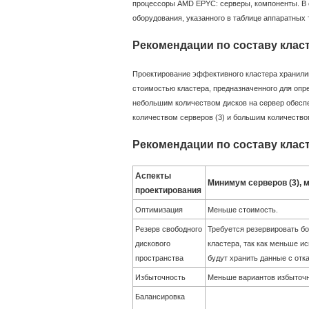
процессоры AMD EPYC: серверы, компоненты. В
оборудования, указанного в таблице аппаратных 
Рекомендации по составу клас
Проектирование эффективного кластера хранили
стоимостью кластера, предназначенного для опр
небольшим количеством дисков на сервер обеспе
количеством серверов (3) и большим количеством
Рекомендации по составу клас
Аспекты
Минимум серверов (3), м
проектирования
Оптимизация
Меньше стоимость.
Резерв свободного
Требуется резервировать б
дискового
кластера, так как меньше 
пространства
будут хранить данные с отк
Избыточность
Меньше вариантов избыточн
Балансировка