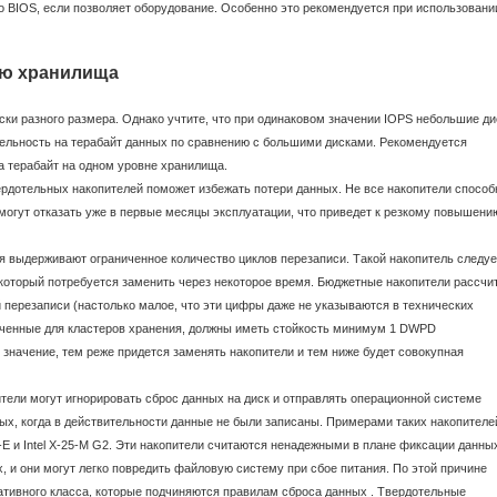
 BIOS, если позволяет оборудование. Особенно это рекомендуется при использовани
ию хранилища
ски разного размера. Однако учтите, что при одинаковом значении IOPS небольшие ди
ельность на терабайт данных по сравнению с большими дисками. Рекомендуется
а терабайт на одном уровне хранилища.
дотельных накопителей поможет избежать потери данных. Не все накопители спосо
могут отказать уже в первые месяцы эксплуатации, что приведет к резкому повышени
я выдерживают ограниченное количество циклов перезаписи. Такой накопитель следуе
который потребуется заменить через некоторое время. Бюджетные накопители рассчи
 перезаписи (настолько малое, что эти цифры даже не указываются в технических
наченные для кластеров хранения, должны иметь стойкость минимум 1 DWPD
значение, тем реже придется заменять накопители и тем ниже будет совокупная
ели могут игнорировать сброс данных на диск и отправлять операционной системе
ых, когда в действительности данные не были записаны. Примерами таких накопителе
X25-E и Intel X-25-M G2. Эти накопители считаются ненадежными в плане фиксации данных
, и они могут легко повредить файловую систему при сбое питания. По этой причине
ативного класса, которые подчиняются правилам сброса данных . Твердотельные