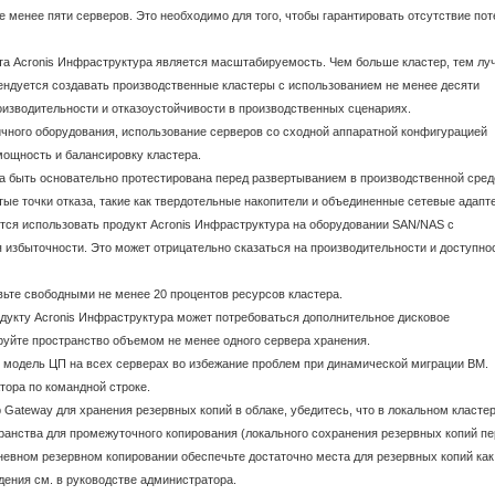
 менее пяти серверов. Это необходимо для того, чтобы гарантировать отсутствие пот
та Acronis Инфраструктура является масштабируемость. Чем больше кластер, тем лу
ендуется создавать производственные кластеры с использованием не менее десяти
изводительности и отказоустойчивости в производственных сценариях.
ичного оборудования, использование серверов со сходной аппаратной конфигурацией
мощность и балансировку кластера.
а быть основательно протестирована перед развертыванием в производственной сред
тые точки отказа, такие как твердотельные накопители и объединенные сетевые адапт
тся использовать продукт Acronis Инфраструктура на оборудовании SAN/NAS с
избыточности. Это может отрицательно сказаться на производительности и доступно
ьте свободными не менее 20 процентов ресурсов кластера.
дукту Acronis Инфраструктура может потребоваться дополнительное дисковое
руйте пространство объемом не менее одного сервера хранения.
 модель ЦП на всех серверах во избежание проблем при динамической миграции ВМ.
тора по командной строке.
 Gateway для хранения резервных копий в облаке, убедитесь, что в локальном класте
ранства для промежуточного копирования (локального сохранения резервных копий п
дневном резервном копировании обеспечьте достаточно места для резервных копий как
дения см. в руководстве администратора.