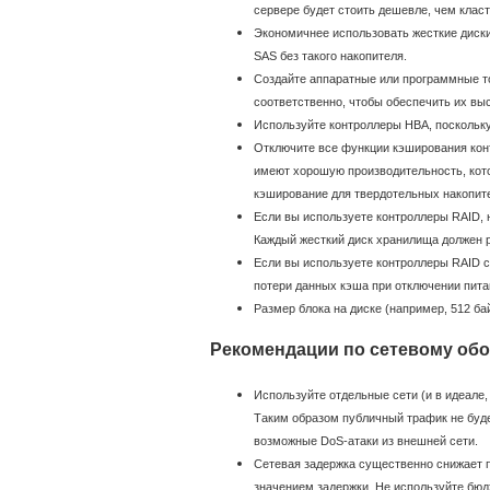
сервере будет стоить дешевле, чем класт
Экономичнее использовать жесткие диски
SAS без такого накопителя.
Создайте аппаратные или программные т
соответственно, чтобы обеспечить их вы
Используйте контроллеры HBA, поскольку
Отключите все функции кэширования кон
имеют хорошую производительность, кото
кэширование для твердотельных накопител
Если вы используете контроллеры RAID, 
Каждый жесткий диск хранилища должен р
Если вы используете контроллеры RAID с
потери данных кэша при отключении пита
Размер блока на диске (например, 512 бай
Рекомендации по сетевому об
Используйте отдельные сети (и в идеале,
Таким образом публичный трафик не буде
возможные DoS-атаки из внешней сети.
Сетевая задержка существенно снижает п
значением задержки. Не используйте бю