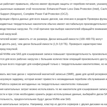
рые работают правильно, обычно имеют функцию защиты от перебоев питания, указанн
ыночные названия этой технологии: Enhanced Power Loss Data Protection (Intel), Cach
Support (Kingston), Complete Power Fail Protection (OCZ).
ункции сброса данных для всех ваших дисков, как описано в разделе Проверка функ
• Бюджетные твердотельные накопители обычно имеют нестабильную производительнос
водственные нагрузки. По этой причине при выборе накопителей обращайте внимание
ной нагрузкой.
ителей может зависеть от их размера. Диски меньшей емкости (100–400 ГБ) могут
в десять раз), чем диски большой емкости (1,9–3,8 ТБ). Проверьте характеристики
еред покупкой.
ей NVMe или SAS для кэширования записи повышает производительность произвольн
тся для всех рабочих нагрузок с большим количеством операций произвольного дост
 лучше всего подходят для конфигураций только с твердотельными накопителями, но н
вать жесткие диски с черепичной магнитной записью (SMR), даже для целей резервно
казуемую задержку, которая может привести к неожиданным перебоям обслуживания и
• Работа сервисов метаданных на твердотельных накопителях повышает
ния капитальных затрат можно использовать те же накопители для кэширования записи
ости и при этом необходимо хранить редко используемые данные, выбирайте диски S
тельность, предпочтительнее будут диски NVMe или SAS.
е капитальные затраты. Например, кластер из десяти серверов с двумя дисками на к