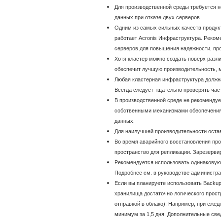
Для производственной среды требуется не
данных при отказе двух серверов.
Одним из самых сильных качеств продук
работает Acronis Инфраструктура. Реком
серверов для повышения надежности, про
Хотя кластер можно создать поверх разл
обеспечит лучшую производительность, 
Любая кластерная инфраструктура должн
Всегда следует тщательно проверять час
В производственной среде не рекомендуе
собственными механизмами обеспечения 
данных.
Для наилучшей производительности остав
Во время аварийного восстановления про
пространство для репликации. Зарезерви
Рекомендуется использовать одинаковую
Подробнее см. в руководстве администра
Если вы планируете использовать Backup
хранилища достаточно логического прост
отправкой в облако). Например, при еже
минимум за 1,5 дня. Дополнительные све