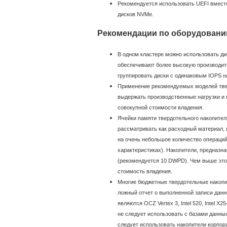
Рекомендуется использовать UEFI вместо
дисков NVMe.
Рекомендации по оборудован
В одном кластере можно использовать ди
обеспечивают более высокую производит
группировать диски с одинаковым IOPS н
Применение рекомендуемых моделей твер
выдержать производственные нагрузки и 
совокупной стоимости владения.
Ячейки памяти твердотельного накопител
рассматривать как расходный материал, 
на очень небольшое количество операций
характеристиках). Накопители, предназ
(рекомендуется 10 DWPD). Чем выше это 
стоимость владения.
Многие бюджетные твердотельные накопит
ложный отчет о выполненной записи данн
являются OCZ Vertex 3, Intel 520, Intel 
не следует использовать с базами данных
следует использовать накопители корпор