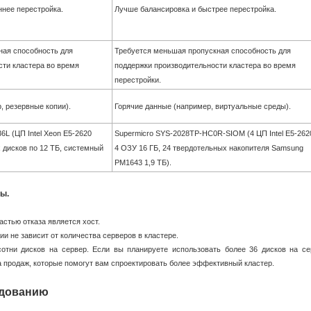
ннее перестройка.
Лучше балансировка и быстрее перестройка.
ная способность для
Требуется меньшая пропускная способность для
сти кластера во время
поддержки производительности кластера во время
перестройки.
, резервные копии).
Горячие данные (например, виртуальные среды).
L (ЦП Intel Xeon E5-2620
Supermicro SYS-2028TP-HC0R-SIOM (4 ЦП Intel E5-2620
х дисков по 12 ТБ, системный
4 ОЗУ 16 ГБ, 24 твердотельных накопителя Samsung
PM1643 1,9 ТБ).
ы.
стью отказа является хост.
и не зависит от количества серверов в кластере.
сотни дисков на сервер. Если вы планируете использовать более 36 дисков на се
а продаж, которые помогут вам спроектировать более эффективный кластер.
удованию