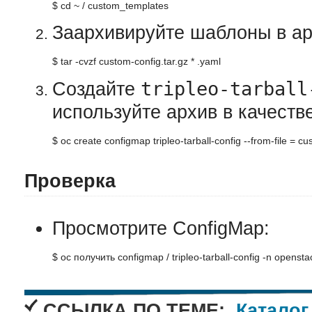
$ cd ~ / custom_templates
Заархивируйте шаблоны в ар
$ tar -cvzf custom-config.tar.gz * .yaml
tripleo-tarball
Создайте
используйте архив в качеств
$ oc create configmap tripleo-tarball-config --from-file = c
Проверка
Просмотрите ConfigMap:
$ oc получить configmap / tripleo-tarball-config -n opensta
ССЫЛКА ПО ТЕМЕ:
Каталог