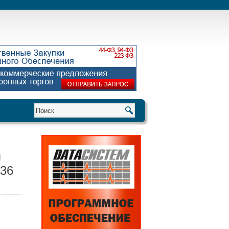
я
 36