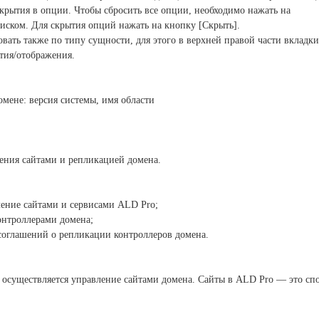
крытия в опции. Чтобы сбросить все опции, необходимо нажать на
иском. Для скрытия опций нажать на кнопку [Скрыть].
ать также по типу сущности, для этого в
верхней правой части вкладки
тия/отображения.
омене: версия системы, имя области
ения сайтами и репликацией домена.
ение сайтами и сервисами ALD Pro;
онтроллерами домена;
соглашений о репликации контроллеров
домена.
 осуществляется управление сайтами
домена. Сайты в ALD Pro — это сп