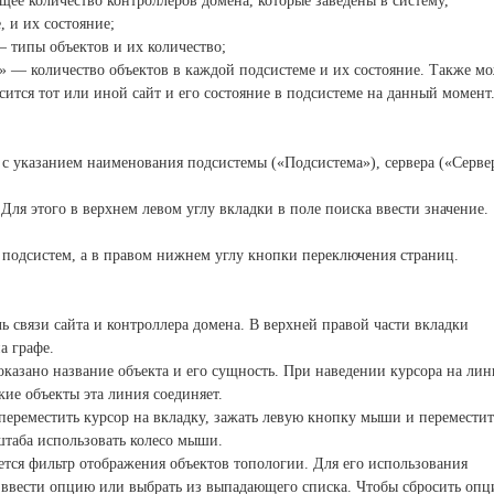
щее количество контроллеров домена,
которые заведены в систему,
е, и их
состояние;
— типы объектов и их количество;
м» — количество объектов в каждой
подсистеме и их состояние. Также м
сится тот или иной сайт и его состояние в подсистеме на данный момент
м с указанием наименования подсистемы
(«Подсистема»), сервера («Серве
 Для этого в верхнем левом углу вкладки в
поле поиска ввести значение.
 подсистем, а в правом нижнем углу кнопки
переключения страниц.
ь связи сайта и контроллера домена.
В верхней правой части вкладки
а графе.
оказано название объекта и его сущность.
При наведении курсора на лин
акие объекты
эта линия соединяет.
ереместить курсор на вкладку, зажать
левую кнопку мыши и переместит
штаба
использовать колесо мыши.
ается фильтр отображения объектов
топологии. Для его использования
и ввести опцию
или выбрать из выпадающего списка. Чтобы сбросить оп