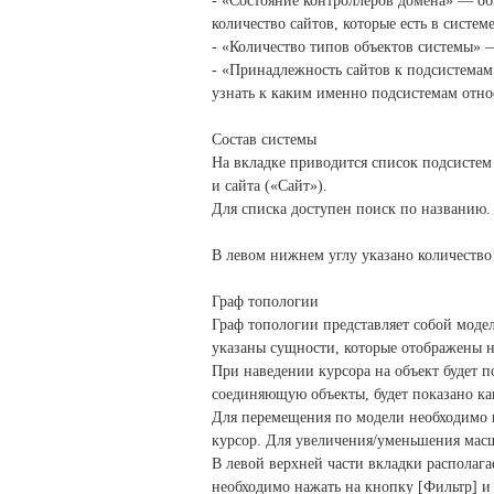
- «Состояние контроллеров домена» — об
количество сайтов, которые есть в систем
- «Количество типов объектов системы» 
- «Принадлежность сайтов к подсистема
узнать к каким именно подсистемам
отно
Состав системы
На вкладке приводится список подсисте
и сайта («Сайт»).
Для списка доступен поиск по названию.
В левом нижнем углу указано количество
Граф топологии
Граф топологии представляет собой модел
указаны сущности, которые отображены н
При наведении курсора на объект будет п
соединяющую объекты, будет показано к
Для перемещения по модели необходимо п
курсор. Для увеличения/уменьшения мас
В левой верхней части вкладки располаг
необходимо нажать на кнопку [Фильтр] 