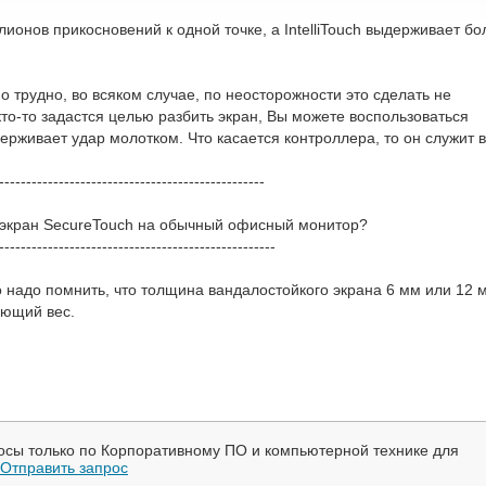
онов прикосновений к одной точке, а IntelliTouch выдерживает бо
 трудно, во всяком случае, по неосторожности это сделать не
кто-то задастся целью разбить экран, Вы можете воспользоваться
рживает удар молотком. Что касается контроллера, то он служит в
-------------------------------------------------
 экран SecureTouch на обычный офисный монитор?
---------------------------------------------------
 надо помнить, что толщина вандалостойкого экрана 6 мм или 12 
ующий вес.
осы только по Корпоративному ПО и компьютерной технике для
Отправить запрос