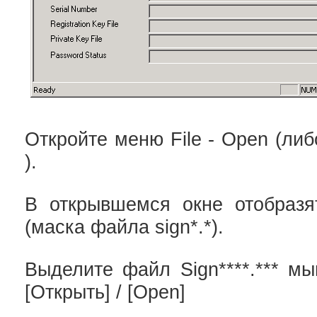
Откройте меню File - Open (ли
).
В открывшемся окне отобраз
(маска файла sign*.*).
Выделите файл Sign****.*** м
[Открыть] / [Open]