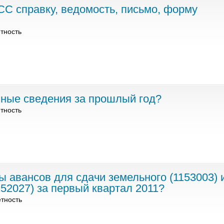
СС справку, ведомость, письмо, форму
тность
нные сведения за прошлый год?
тность
 авансов для сдачи земельного (1153003) 
152027) за первый квартал 2011?
етность