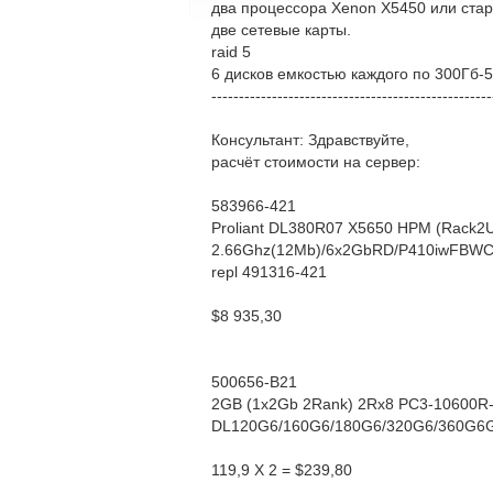
два процессора Xenon X5450 или ста
две сетевые карты.
raid 5
6 дисков емкостью каждого по 300Гб-
---------------------------------------------------
Консультант: Здравствуйте,
расчёт стоимости на сервер:
583966-421
Proliant DL380R07 X5650 HPM (Rack2
2.66Ghz(12Mb)/6x2GbRD/P410iwFBWC(
repl 491316-421
$8 935,30
500656-B21
2GB (1x2Gb 2Rank) 2Rx8 PC3-10600R
DL120G6/160G6/180G6/320G6/360G6
119,9 X 2 = $239,80