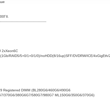
рше
500Гб.
--------------------------------------
U 2xXeon6C
1Gb/RAID5/5+0/1+0/1/0)/noHDD(8/16up)SFF/DVDRW/ICE/4xGigEth
-9 Registered DIMM (BL280G6/460G6/490G6
G7/370G6/380G6G7/580G7/980G7 ML150G6/350G6/370G6)