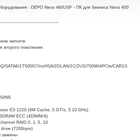
оборудования : DEPO Neos 460USF - ПК для бизнеса Neos 400
--------------------------------------
ком чипсете.
e второго поколения.
3Q/SATA6/1T500G7/noHSA/2GLAN/1C/2US/700W/4PCIe/CAR1S
350N5
ssor E3-1220 (8M Cache, 5 GT/s, 3.10 GHz)
 SDRAM ECC (4DIMM/4)
annel RAID 0, 1, 5, 10
drive (7200rpm)
й замены