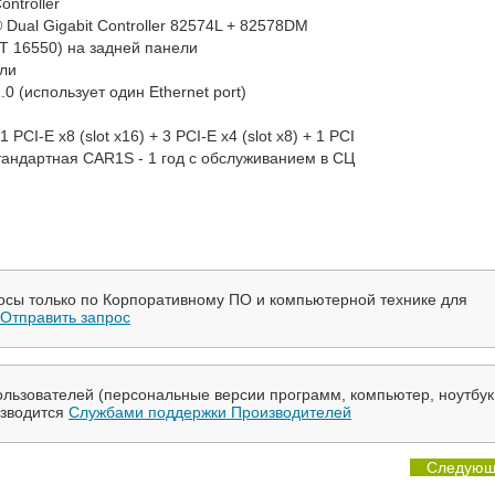
ontroller
 Dual Gigabit Controller 82574L + 82578DM
 16550) на задней панели
ели
0 (использует один Ethernet port)
I-E x8 (slot x16) + 3 PCI-E x4 (slot x8) + 1 PCI
андартная CAR1S - 1 год с обслуживанием в СЦ
осы только по Корпоративному ПО и компьютерной технике для
Отправить запрос
льзователей (персональные версии программ, компьютер, ноутбук
изводится
Службами поддержки Производителей
Следующ