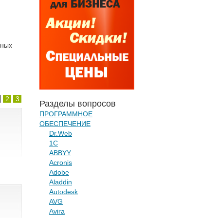
нных
2
3
Разделы вопросов
ПРОГРАММНОЕ
ОБЕСПЕЧЕНИЕ
Dr.Web
1С
ABBYY
Acronis
Adobe
Aladdin
Autodesk
AVG
Avira