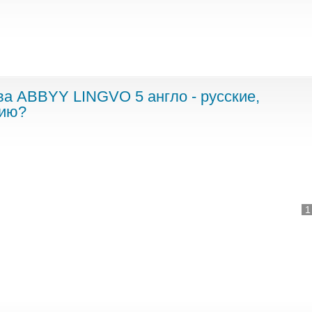
два ABBYY LINGVO 5 англо - русские,
сию?
1