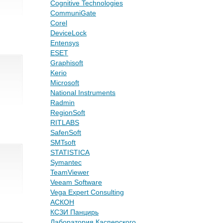
Cognitive Technologies
CommuniGate
Corel
DeviceLock
Entensys
ESET
Graphisoft
Kerio
Microsoft
National Instruments
Radmin
RegionSoft
RITLABS
SafenSoft
SMTsoft
STATISTICA
Symantec
TeamViewer
Veeam Software
Vega Expert Consulting
АСКОН
КСЗИ Панцирь
Лаборатория Касперского