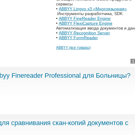
сервисы
•
ABBYY Lingvo x3 «Многоязычная»
Инструменты разработчика, SDK
•
ABBYY FineReader Engine
•
ABBYY FlexiCapture Engine
Автоматизация ввода документов и да
•
ABBYY Recognition Server
•
ABBYY FormReader
ABBYY (все товары)
1
byy Finereader Professional для Больницы?
для сравнивания скан-копий документов с