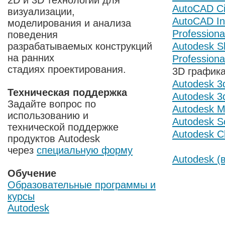
2D и 3D технологии для
AutoCAD Ci
визуализации,
AutoCAD In
моделирования и анализа
Professiona
поведения
разрабатываемых конструкций
Autodesk 
на ранних
Professiona
стадиях проектирования.
3D график
Autodesk 3
Техническая поддержка
Autodesk 3
Задайте вопрос по
Autodesk 
использованию и
Autodesk S
технической поддержке
Autodesk C
продуктов Autodesk
через
специальную форму
Autodesk (
Обучение
Образовательны
е программы и
курсы
Autodesk