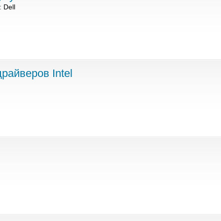
:
Dell
райверов Intel