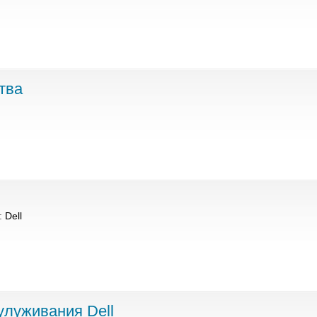
тва
:
Dell
улуживания Dell