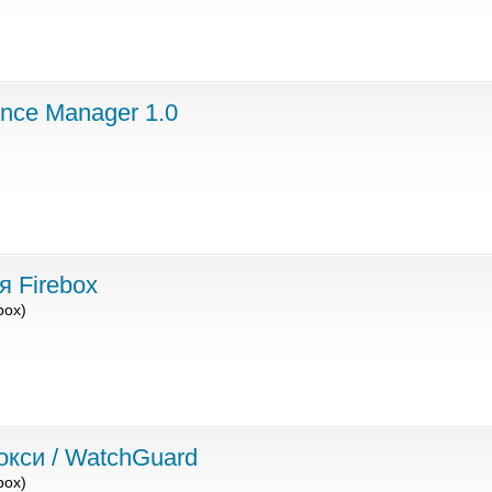
nce Manager 1.0
 Firebox
box)
окси / WatchGuard
box)