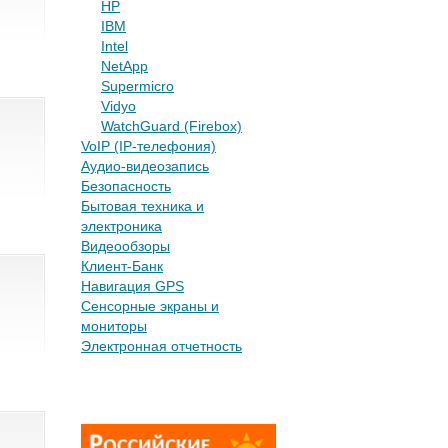
HP
IBM
Intel
NetApp
Supermicro
Vidyo
WatchGuard (Firebox)
VoIP (IP-телефония)
Аудио-видеозапись
Безопасность
Бытовая техника и
электроника
Видеообзоры
Клиент-Банк
Навигация GPS
Сенсорные экраны и
мониторы
Электронная отчетность